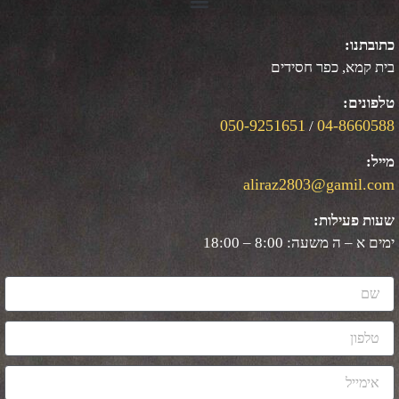
כפר חסידים
050-9251651
04
/
aliraz2803@g
ות:
: 8:00 – 18:00