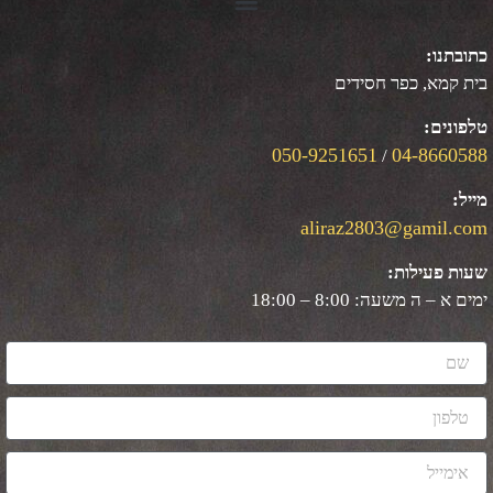
כפר חסידים
050-9251651
04
/
aliraz2803@g
ות:
: 8:00 – 18:00